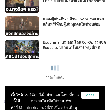
Crisis อาจจะโผล่มาแจมใน Exoprimal
หากมีเสียงเรียกร้องมากพอ
ฉลองผู้เล่นเกิน 1 ล้าน! Exoprimal แจก
สกินฟรีให้กับผู้เล่นทุกคนในช่วงปล่อย
Title Update 1 สิงหาคมนี้
Exoprimal เกมออนไลน์ Co-Op สวมชุด
Exosuits ปราบไดโนเสาร์ พรุ่งนี้เทส
OBT#2 ก่อนวางจำหน่ายจริง
กำลังโหลด...
เว็บไซต์
เราใช้คุกกี้เพื่อนำเสนอเนื้อหาที่ท่าน
ตกลง
นี้ใช้
อาจสนใจ เพื่อให้ท่านได้รับ
เกมส์ที่เกี่ยวข้อง
คุกกี้ 🍪
ประสบการณ์ที่ดียิ่งขึ้น
คลิก
เพื่อดู