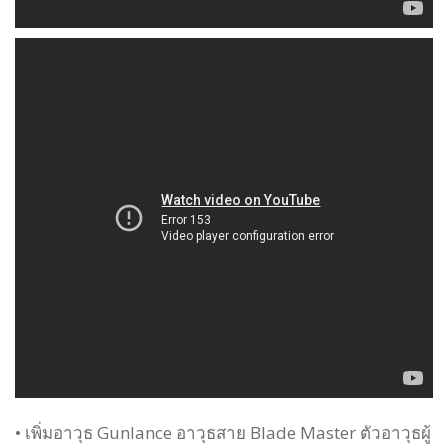
• เพิ่มอาวุธ Gunlance อาวุธสาย Blade Master ตัวอาวุธผู้