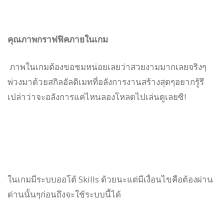
คุณภาพกราฟฟิคภายในเกม
ภาพในเกมต้องขอชมหน่อยเลยว่าสวยงามมากเลยจริงๆ
พ่วงมาด้วยสกิลอัลติเมทที่อลังการงานสร้างสุดๆอยากรู้รึ
เปล่าว่าจะอลังการแค่ไหนลองโหลดไปเล่นดูเลยซิ!
ในเกมมีระบบออโต้ Skills ด้วยนะแต่มีเงื่อนไขคือต้องผ่าน
ด่านนั้นๆก่อนถึงจะใช้ระบบนี้ได้