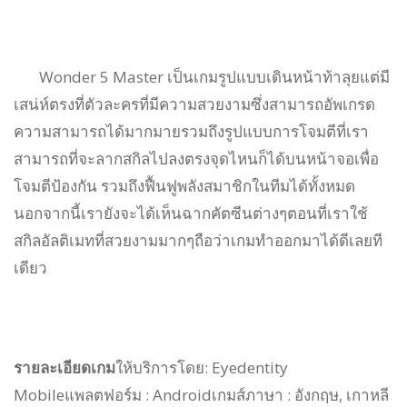
Wonder 5 Master เป็นเกมรูปแบบเดินหน้าท้าลุยแต่มี
เสน่ห์ตรงที่ตัวละครที่มีความสวยงามซึ่งสามารถอัพเกรด
ความสามารถได้มากมายรวมถึงรูปแบบการโจมตีที่เรา
สามารถที่จะลากสกิลไปลงตรงจุดไหนก็ได้บนหน้าจอเพื่อ
โจมตีป้องกัน รวมถึงฟื้นฟูพลังสมาชิกในทีมได้ทั้งหมด
นอกจากนี้เรายังจะได้เห็นฉากคัตซีนต่างๆตอนที่เราใช้
สกิลอัลติเมทที่สวยงามมากๆถือว่าเกมทำออกมาได้ดีเลยที
เดียว
รายละเอียดเกม
ให้บริการโดย: Eyedentity
Mobileแพลตฟอร์ม : Androidเกมส์ภาษา : อังกฤษ, เกาหลี