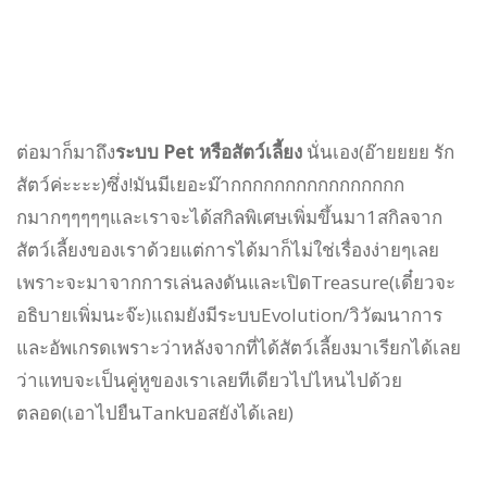
ต่อมาก็มาถึง
ระบบ Pet หรือสัตว์เลี้ยง
นั่นเอง(อ๊ายยยย รัก
สัตว์ค่ะะะะ)ซึ่ง!มันมีเยอะม๊ากกกกกกกกกกกกกกกก
กมากๆๆๆๆๆและเราจะได้สกิลพิเศษเพิ่มขึ้นมา1สกิลจาก
สัตว์เลี้ยงของเราด้วยแต่การได้มาก็ไม่ใช่เรื่องง่ายๆเลย
เพราะจะมาจากการเล่นลงดันและเปิดTreasure(เดี๋ยวจะ
อธิบายเพิ่มนะจ๊ะ)แถมยังมีระบบEvolution/วิวัฒนาการ
และอัพเกรดเพราะว่าหลังจากที่ได้สัตว์เลี้ยงมาเรียกได้เลย
ว่าแทบจะเป็นคู่หูของเราเลยทีเดียวไปไหนไปด้วย
ตลอด(เอาไปยืนTankบอสยังได้เลย)