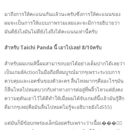
มาถึงการ
ให้คะแนน
กันแล้วนะครับซึ่งการให้คะแนนของ
ผมจะเป็นการให้แบบภาพรวมเลยและจะมีการอธิบายว่า
มันดียังไงมันไม่ดียังไงถึงได้คะแนนเท่านี้ครับ
สำหรับ Taichi Panda นี้ เอาไปเลย! 8/10ครับ
สำหรับผมเกมส์นี้ผมสามารถบอกได้อย่างเต็มปากได้เลยว่า
เป็นเกมส์Actionในมือถือที่สมบูรณ์มากๆเพราะระบบการ
ควบคุมและเอคชั่นของตัวละคร ลื่นไหลมากๆคืออะไรๆมัน
ก็ลื่นไหลไปหมดบวกกับท่าทางการต่อสู่ที่พลิ้วไหวแต่ยังคง
ความดุดันเอาไว้ได้ดีทำให้เมื่อผมได้จับเกมส์นี้แล้วมันรู้สึก
ดีมากๆเลย(คือมันลื่นไปหมดไม่รู้จะอธิบายยังไง555)
แต่มันก็มีข้อบกพร่องเล็กน้อยครับเพราะว่าเนื้อเ���ื่