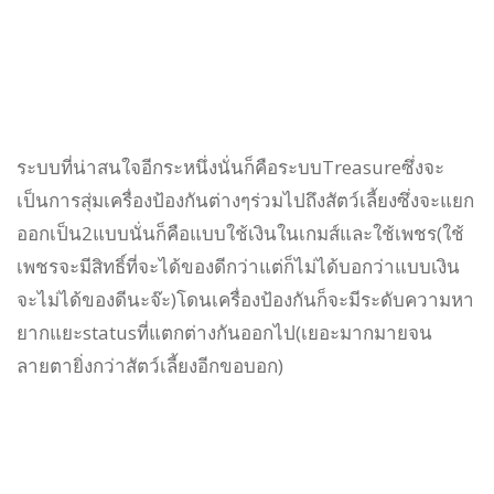
ระบบที่น่าสนใจอีกระหนึ่งนั่นก็คือระบบTreasureซึ่งจะ
เป็นการสุ่มเครื่องป้องกันต่างๆร่วมไปถึงสัตว์เลี้ยงซึ่งจะแยก
ออกเป็น2แบบนั่นก็คือแบบใช้เงินในเกมส์และใช้เพชร(ใช้
เพชรจะมีสิทธิ์ที่จะได้ของดีกว่าแต่ก็ไม่ได้บอกว่าแบบเงิน
จะไม่ได้ของดีนะจ๊ะ)โดนเครื่องป้องกันก็จะมีระดับความหา
ยากแยะstatusที่แตกต่างกันออกไป(เยอะมากมายจน
ลายตายิ่งกว่าสัตว์เลี้ยงอีกขอบอก)