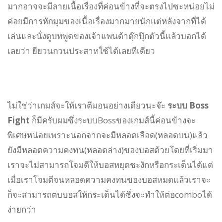
มากอาจจะมีลายเนื้อเรื่องที่ค่อนข้างที่จะตรงไปซะหน่อยไม่
ค่อยมีการหักมุมของเนื้อเรื่องมากมายนักแต่หลังจากที่ได้
เล่นและนั่งดูบทพูดของเจ้าแพนด้าตุ๊กปุ๊กตัวนี้แล้วบอกได้
เลยว่า ยียวนกวนประสาทใช้ได้เลยทีเดียว
ไม่ใช่ว่าเกมส์จะให้เราตีมอนอย่างเดียวนะจ๊ะ
ระบบ Boss
Fight
ก็มีครับผมซึ่งระบบBossของเกมส์นี้ค่อนข้างจะ
พิเศษหน่อยเพราะนอกจากจะมี
หลอดเลือด(หลอดบน)
แล้ว
ยังมี
หลอดความคงทน(หลอดล่าง)
ของบอสด้วยโดยที่เริ่มมา
เราจะไม่สามารถโจมตีให้บอสหยุดชะงักหรือกระเด็นได้แต่
เมื่อเราโจมตีจนหลอดความคงทนของบอสหมดแล้วเราจะ
ก็จะสามารถตบบอสให้กระเด็นได้ซึ่งจะทำให้ต่อcomboได้
ง่ายกว่า