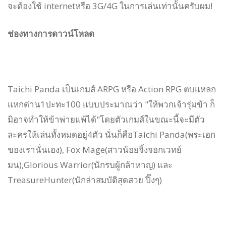
จะต้องใช้
internet
หรือ
3G/4G
ในการเล่นเท่านั้นครับผม!
ช่องทางการดาวน์โหลด
Taichi Panda เป็นเกมส์ ARPG หรือ Action RPG ตบแหลก
แหกด่าน1ปะทะ100 แบบประมาณว่า "ให้พวกเจ้ารุ่มข้า ก็
มิอาจทำให้ข้าพ่ายแพ้ได้"โดยตัวเกมส์ในขณะนี้จะมีตัว
ละครให้เล่นทั้งหมดอยู่4ตัว นั่นก็คือTaichi Panda(พระเอก
ของเรานั่นเอง), Fox Mage(สาวน้อยจิ้งจอกเวทย์
มน),Glorious Warrior(นักรบผู้กล้าหาญ) และ
TreasureHunter(นักล่าสมบัติสุดสวย ปิ๊งๆ)