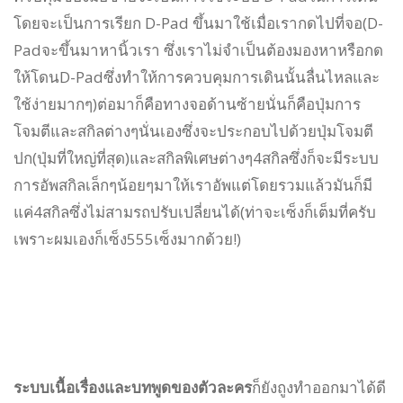
โดยจะเป็นการเรียก D-Pad ขึ้นมาใช้เมื่อเรากดไปที่จอ(D-
Padจะขึ้นมาหานิ้วเรา ซึ่งเราไม่จำเป็นต้องมองหาหรือกด
ให้โดนD-Padซึ่งทำให้การควบคุมการเดินนั้นลื่นไหลและ
ใช้ง่ายมากๆ)ต่อมาก็คือทางจอด้านซ้ายนั่นก็คือปุ่มการ
โจมตีและสกิลต่างๆนั่นเองซึ่งจะประกอบไปด้วยปุ่มโจมตี
ปก(ปุ่มที่ใหญ่ที่สุด)และสกิลพิเศษต่างๆ4สกิลซึ่งก็จะมีระบบ
การอัพสกิลเล็กๆน้อยๆมาให้เราอัพแต่โดยรวมแล้วมันก็มี
แค่4สกิลซึ่งไม่สามรถปรับเปลี่ยนได้(ท่าจะเซ็งก็เต็มที่ครับ
เพราะผมเองก็เซ็ง555เซ็งมากด้วย!)
ระบบเนื้อเรื่องและบทพูดของตัวละคร
ก็ยังถูงทำออกมาได้ดี