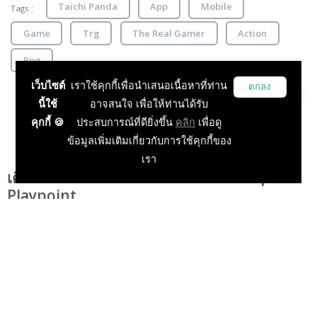
Taichi Panda
App
Mobile
Tags :
Game
Trg
The Real Gamer
Action
Rpg
เว็บไซต์
เราใช้คุกกี้เพื่อนำเสนอเนื้อหาที่ท่าน
ตกลง
นี้ใช้
อาจสนใจ เพื่อให้ท่านได้รับ
คุกกี้ 🍪
ประสบการณ์ที่ดียิ่งขึ้น
คลิก
เพื่อดู
ข้อมูลเพิ่มเติมเกี่ยวกับการใช้คุกกี้ของ
เรา
เติมเงินเกมมือถือ Taichi Panda ได้ง่ายๆ กับ
Playpoint
Playulti
14 Oct 2015, 14:03:05
ข่าวเกมมือถือ