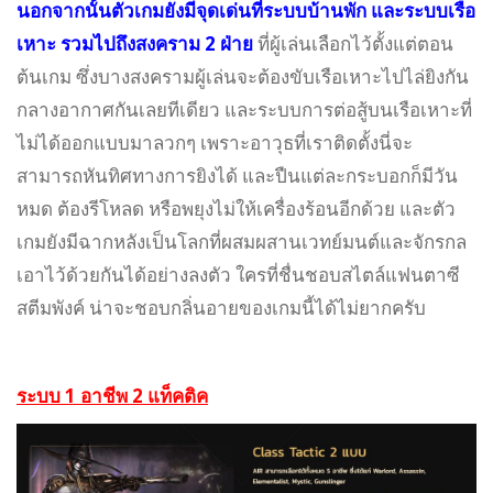
นอกจากนั้นตัวเกมยังมีจุดเด่นที่ระบบบ้านพัก และระบบเรือ
เหาะ รวมไปถึงสงคราม 2 ฝ่าย
ที่ผู้เล่นเลือกไว้ตั้งแต่ตอน
ต้นเกม ซึ่งบางสงครามผู้เล่นจะต้องขับเรือเหาะไปไล่ยิงกัน
กลางอากาศกันเลยทีเดียว และระบบการต่อสู้บนเรือเหาะที่
ไม่ได้ออกแบบมาลวกๆ เพราะอาวุธที่เราติดตั้งนี่จะ
สามารถหันทิศทางการยิงได้ และปืนแต่ละกระบอกก็มีวัน
หมด ต้องรีโหลด หรือพยุงไม่ให้เครื่องร้อนอีกด้วย และตัว
เกมยังมีฉากหลังเป็นโลกที่ผสมผสานเวทย์มนต์และจักรกล
เอาไว้ด้วยกันได้อย่างลงตัว ใครที่ชื่นชอบสไตล์แฟนตาซี
สตีมพังค์ น่าจะชอบกลิ่นอายของเกมนี้ได้ไม่ยากครับ
ระบบ 1 อาชีพ 2 แท็คติค