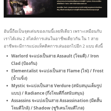
อันนี้ถือเป็นจุดเด่นของเกมนี้เลยทีเดียว เพราะเหมือนกับ
เราได้เล่น 2 สไตล์การเล่นในอาชีพเดียวกัน ใน 1 สาย
อาชีพจะมีการแบ่งแท็คติคการเล่นออกไปอีก 2 แบบ ดังนี้
Warlord จะแบ่งเป็นสาย Assault (โจมตี) / Iron
Clad (ป้องกัน)
Elementalist จะแบ่งเป็นสาย Flame (ไฟ) / Frost
(น้ำแข็ง)
Mystic จะแบ่งเป็นสาย Verdure (สนับสนุนเต็มรูป
แบบ) / Radiance (กึ่งโจมตีกึ่งสนับสนุน)
Assassins จะแบ่งเป็นสาย Assassination (มีดสั้น
โจมตีใกล้) / Shadow (ชูริเคนโจมตีไกล)