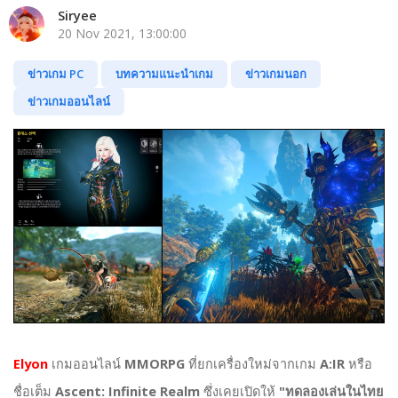
Siryee
20 Nov 2021, 13:00:00
ข่าวเกม PC
บทความแนะนำเกม
ข่าวเกมนอก
ข่าวเกมออนไลน์
Elyon
เกมออนไลน์
MMORPG
ที่ยกเครื่องใหม่จากเกม
A:IR
หรือ
ชื่อเต็ม
Ascent: Infinite Realm
ซึ่งเคยเปิดให้
"ทดลองเล่นในไทย