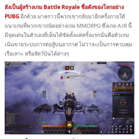
ยังเป็นผู้สร้างเกม Battle Royale ชื่อดังของโลกอย่าง
PUBG
อีกด้วย มาคราวนี้พวกเขากลับมาอีกครั้งภายใต้
แนวเกมที่พวกเขาถนัดอย่างเกม MMORPG ซึ่งเกม A:IR นี้
มีจุดเด่นในตัวเองที่เห็นได้ชัดตั้งแต่ครั้งแรกนั่นคือตัวเกม
เน้นขายระบบการต่อสู้บนอากาศ ไม่ว่าจะเป็นการควบคุม
เรือเหาะ หรือสัตว์บินได้ต่างๆ