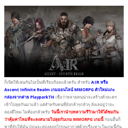
ก็เปิดให้เล่นกันไปเป็นที่เรียบร้อยแล้วครับ สำหรับ
A:IR หรือ
Ascent Infinite Realm เกมออนไลน์ MMORPG ตัวใหม่แกะ
กล่องจากค่าย PlayparkTH
เชื่อว่าหลายคนน่าจะสร้างตัวละคร
เข้าไปลุยกันมาแล้ว แต่สำหรับคนที่ยังกล้าๆกลัวๆ ลังเลอยู่ว่าจะ
ลองดีไหม ไม่ต้องกลัวครับ
วันนี้เรานำบทความรีวิวมาให้ได้ชมกัน
ว่าคุ้มค่าไหมที่จะลงสนามไปลุยกับเกม MMORPG เกมนี้
ก่อนอื่นก็
หาที่จับให้มั่น ก่อนจะล่องลอยไปบนอากาศด้วยเรือเหาะในเกมนี้กัน