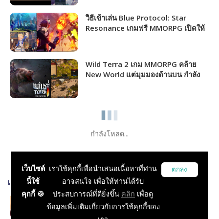
วิธีเข้าเล่น Blue Protocol: Star
Resonance เกมฟรี MMORPG เปิดให้
ชาวไทยเล่นได้แล้ว!!!
Wild Terra 2 เกม MMORPG คล้าย
New World แต่มุมมองด้านบน กำลัง
แจกฟรีให้รับไปเล่นได้ถาวร!!!
กำลังโหลด...
เว็บไซต์
เราใช้คุกกี้เพื่อนำเสนอเนื้อหาที่ท่าน
ตกลง
นี้ใช้
อาจสนใจ เพื่อให้ท่านได้รับ
เกมส์ที่เกี่ยวข้อง
คุกกี้ 🍪
ประสบการณ์ที่ดียิ่งขึ้น
คลิก
เพื่อดู
Returners
ข้อมูลเพิ่มเติมเกี่ยวกับการใช้คุกกี้ของ
RPG