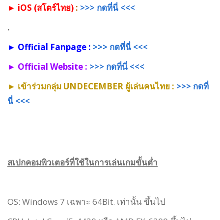
► iOS (สโตร์ไทย)
:
>>> กดที่นี่ <<<
.
► Official Fanpage :
>>> กดที่นี่ <<<
► Official Website
:
>>> กดที่นี่ <<<
► เข้าร่วมกลุ่ม UNDECEMBER ผู้เล่นคนไทย
:
>>> กดที่
นี่ <<<
สเปกคอมพิวเตอร์ที่ใช้ในการเล่นเกมขั้นต่ำ
OS: Windows 7 เฉพาะ 64Bit. เท่านั้น ขึ้นไป