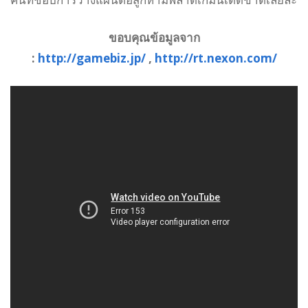
ขอบคุณข้อมูลจาก
:
http://gamebiz.jp/
,
http://rt.nexon.com/