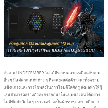
ตัวเกม UNDECEMBER ไม่ได้มีระบบคลาสเหมือนกับเกม
อื่น ๆ มีแค่ค่าสเตตัสต่าง ๆ ที่จะส่งผลต่อตัวละครทั้งความ
แข็งแกร่งและการใช้พลังในการโจมตีใส่ศัตรู ส่งผลทำให้ผู้
เล่นสามารถสร้างตัวละครออกมาในแบบของตนได้อย่าง
ไม่มีขีดจำกัดใด ๆ เราจะสร้างเป็นนักรบชุดเกราะถือดาบ