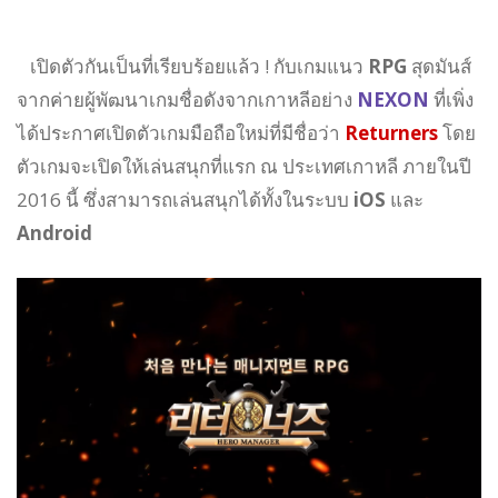
เปิดตัวกันเป็นที่เรียบร้อยแล้ว ! กับเกมแนว
RPG
สุดมันส์
จากค่ายผู้พัฒนาเกมชื่อดังจากเกาหลีอย่าง
NEXON
ที่เพิ่ง
ได้ประกาศเปิดตัวเกมมือถือใหม่ที่มีชื่อว่า
Returners
โดย
ตัวเกมจะเปิดให้เล่นสนุกที่แรก ณ ประเทศเกาหลี ภายในปี
2016 นี้ ซึ่งสามารถเล่นสนุกได้ทั้งในระบบ
iOS
และ
Android