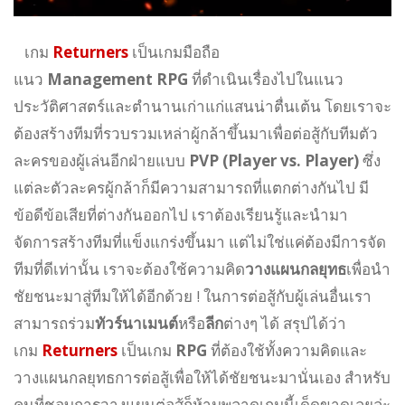
เกม
Returners
เป็นเกมมือถือ
แนว
Management
RPG
ที่ดำเนินเรื่องไปในแนว
ประวัติศาสตร์และตำนานเก่าแก่แสนน่าตื่นเต้น โดยเราจะ
ต้องสร้างทีมที่รวบรวมเหล่าผู้กล้าขึ้นมาเพื่อต่อสู้กับทีมตัว
ละครของผู้เล่นอีกฝ่ายแบบ
PVP (Player vs. Player)
ซึ่ง
แต่ละตัวละครผู้กล้าก็มีความสามารถที่แตกต่างกันไป มี
ข้อดีข้อเสียที่ต่างกันออกไป เราต้องเรียนรู้และนำมา
จัดการสร้างทีมที่แข็งแกร่งขึ้นมา แต่ไม่ใช่แค่ต้องมีการจัด
ทีมที่ดีเท่านั้น เราจะต้องใช้ความคิด
วางแผนกลยุทธ
เพื่อนำ
ชัยชนะมาสู่ทีมให้ได้อีกด้วย ! ในการต่อสู้กับผู้เล่นอื่นเรา
สามารถร่วม
ทัวร์นาเมนต์
หรือ
ลีก
ต่างๆ ได้ สรุปได้ว่า
เกม
Returners
เป็นเกม
RPG
ที่ต้องใช้ทั้งความคิดและ
วางแผนกลยุทธการต่อสู้เพื่อให้ได้ชัยชนะมานั่นเอง สำหรับ
คนที่ชอบการวางแผนต่อสู้ก็ห้ามพลาดเกมนี้เด็ดขาดเลยล่ะ