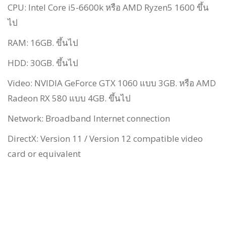
CPU: Intel Core i5-6600k หรือ AMD Ryzen5 1600 ขึ้น
ไป
RAM: 16GB. ขึ้นไป
HDD: 30GB. ขึ้นไป
Video: NVIDIA GeForce GTX 1060 แบบ 3GB. หรือ AMD
Radeon RX 580 แบบ 4GB. ขึ้นไป
Network: Broadband Internet connection
DirectX: Version 11 / Version 12 compatible video
card or equivalent