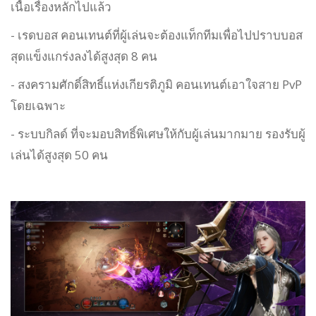
เนื้อเรื่องหลักไปแล้ว
- เรดบอส คอนเทนต์ที่ผู้เล่นจะต้องแท็กทีมเพื่อไปปราบบอส
สุดแข็งแกร่งลงได้สูงสุด 8 คน
- สงครามศักดิ์สิทธิ์แห่งเกียรติภูมิ คอนเทนต์เอาใจสาย PvP
โดยเฉพาะ
- ระบบกิลด์ ที่จะมอบสิทธิ์พิเศษให้กับผู้เล่นมากมาย รองรับผู้
เล่นได้สูงสุด 50 คน