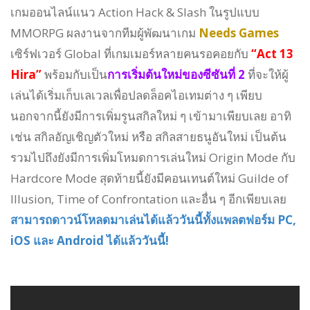
เกมออนไลน์แนว Action Hack & Slash ในรูปแบบ
MMORPG ผลงานจากทีมผู้พัฒนาเกม
Needs Games
เซิร์ฟเวอร์ Global ที่เกมเมอร์หลายคนรอคอยกับ
“Act 13
Hira”
พร้อมกับเป็น
การเริ่มต้นใหม่ของซีซันที่ 2
ที่จะให้ผู้
เล่นได้เริ่มเก็บเลเวลเพื่อปลดล็อคไอเทมต่าง ๆ เพียบ
นอกจากนี้ยังมีการเพิ่มรูนสกิลใหม่ ๆ เข้ามาเพียบเลย อาทิ
เช่น สกิลอัญเชิญตัวใหม่ หรือ สกิลสายธนูอันใหม่ เป็นต้น
รวมไปถึงยังมีการเพิ่มโหมดการเล่นใหม่ Origin Mode กับ
Hardcore Mode สุดท้ายนี้ยังมีคอนเทนต์ใหม่ Guilde of
Illusion, Time of Confrontation และอื่น ๆ อีกเพียบเลย
สามารถดาวน์โหลดมาเล่นได้แล้ววันนี้ทั้งแพลตฟอร์ม PC,
iOS และ Android ได้แล้ววันนี้!