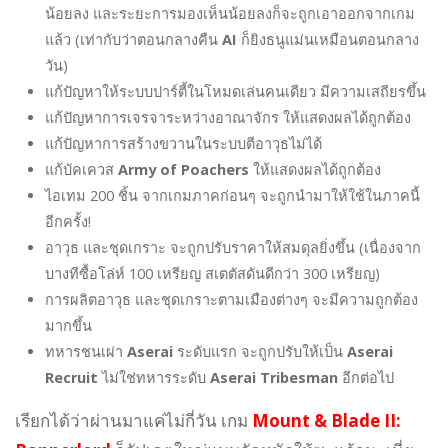
น้อยลง และระยะการมองเห็นน้อยลงก็จะถูกเอาออกจากเกม
แล้ว (เท่ากับว่าตอนกลางคืน
AI
ก็ยิงธนูแม่นเหมือนตอนกลาง
วัน)
แก้ปัญหาให้ระบบปาร์ตี้ในโหมดเล่นคนเดียว มีความเสถียรขึ้น
แก้ปัญหาการเจรจาระหว่างอาณาจักร ให้แสดงผลได้ถูกต้อง
แก้ปัญหาการสร้างขวานในระบบตีอาวุธไม่ได้
แก้บัคเควส
Army of Poachers
ให้แสดงผลได้ถูกต้อง
ไอเทม 200 ชิ้น จากเกมภาคก่อนๆ จะถูกนำมาให้ใช้ในภาคนี้
อีกครั้ง!
อาวุธ และชุดเกราะ จะถูกปรับราคาให้สมดุลยิ่งขึ้น (เนื่องจาก
บางทีซื้อโล่ห์ 100 เหรียญ สเตตัสดันดีกว่า 300 เหรียญ)
การผลิตอาวุธ และชุดเกราะตามเมืองต่างๆ จะมีความถูกต้อง
มากขึ้น
ทหารชนเผ่า
Aserai
ระดับแรก จะถูกปรับให้เป็น
Aserai
Recruit
ไม่ใช่ทหารระดับ
Aserai Tribesman
อีกต่อไป
เรียกได้ว่าผ่านมาแค่ไม่กี่วัน เกม
Mount & Blade II: