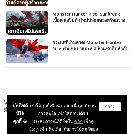
Monster Hunter Rise: Sunbreak
เนื้อหาเสริมตัวใหม่ปล่อยของพร้อมวาง
จำหน่าย 30 มิถุนายนนี้
กระแสดีเกินคาด! Monster Hunter
Rise ทำยอดขายทะลุ 8 ล้านชุดติดลำดับ
ที่ 6 เกมขายดีในเครือ Capcom
Meraginasu เจ้าแรดถ้ำกลับมาแล้ว! มาล่าแย้
เว็บไซต์
เราใช้คุกกี้เพื่อนำเสนอเนื้อหาที่ท่าน
ตกลง
ส่งท้ายปีเก่าใน Monster Hunter Online
นี้ใช้
อาจสนใจ เพื่อให้ท่านได้รับ
คุกกี้ 🍪
ประสบการณ์ที่ดียิ่งขึ้น
คลิก
เพื่อดู
ข้อมูลเพิ่มเติมเกี่ยวกับการใช้คุกกี้ของ