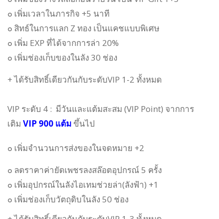
๐ เพิ่มเวลาในภารกิจ +5 นาที
๐ สิทธ์ในการแลก Z ทอง เป็นแคชแบบพิเศษ
๐ เพิ่ม EXP ที่ได้จากการล่า 20%
๐ เพิ่มช่องเก็บของในลัง 30 ช่อง
+ ได้รับสิทธิ์เดียวกันกับระดับ
VIP 1-2
ทั้งหมด
VIP ระดับ 4 :
มี
วันและ
แต้มสะสม (VIP Point) จากการ
เติม
VIP 900 แต้ม
ขึ้นไป
๐ เพิ่มจำนวนการส่งของในจดหมาย +2
๐ ลดราคาค่ายัดเพชรลงสล๊อตอุปกรณ์ 5 ครั้ง
๐ เพิ่มอุปกรณ์ในลังไอเทมช่วยล่า(ลังฟ้า) +1
๐ เพิ่มช่องเก็บวัตถุดิบในลัง 50 ช่อง
+ ได้รับสิทธิ์เดียวกันกับระดับ
VIP 1-3
ทั้งหมด