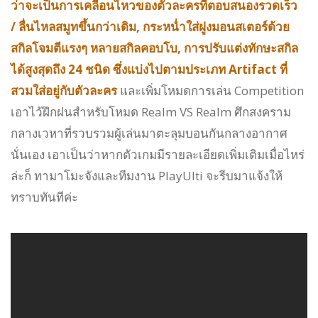
ว่าจะเป็นการเคลื่อนไหวของตัวละครที่ตอบสนองรวดเร็ว
/ ลื่นไหลสมูทขึ้นกว่าเดิม, กระหน่ำใส่ฝูงมอนสเตอร์ด้วย
สกิลโจมตีแรงๆ หลายสกิลคอบโบ, การปรับแต่งทักษะสกิล
ได้สูงสุดถึง 24 ชนิด ซึ่งแบ่งไปตามประเภท Artifact ที่
สวมใส่อยู่กับตัวละคร
และเพิ่มโหมดการเล่น Competition
เอาไว้ฝึกฝนสำหรับโหมด Realm VS Realm ศึกสงคราม
กลางเวหาที่รวบรวมผู้เล่นมาตะลุมบอนกันกลางอากาศ
นั่นเอง เอาเป็นว่าหากตัวเกมมีรายละเอียดเพิ่มเติมเมื่อไหร่
ล่ะก็ ทามาโมะจังและทีมงาน PlayUlti จะรีบมาแจ้งให้
ทราบทันทีค่ะ