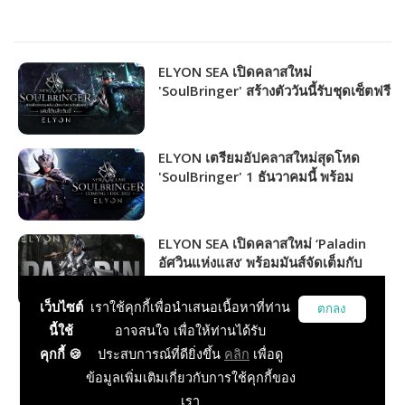
ELYON SEA เปิดคลาสใหม่
'SoulBringer' สร้างตัววันนี้รับชุดเซ็ตฟรี
พร้อมกิจกรรมมันส์จัดเต็มตลอดทั้งเดือน!
ELYON เตรียมอัปคลาสใหม่สุดโหด
'SoulBringer' 1 ธันวาคมนี้ พร้อม
กิจกรรมต้อนรับเพียบ!
ELYON SEA เปิดคลาสใหม่ ‘Paladin
อัศวินแห่งแสง’ พร้อมมันส์จัดเต็มกับ
กิจกรรมตลอดเดือนกันยายนนี้
เว็บไซต์
เราใช้คุกกี้เพื่อนำเสนอเนื้อหาที่ท่าน
ตกลง
นี้ใช้
อาจสนใจ เพื่อให้ท่านได้รับ
คุกกี้ 🍪
ประสบการณ์ที่ดียิ่งขึ้น
คลิก
เพื่อดู
กำลังโหลด...
ข้อมูลเพิ่มเติมเกี่ยวกับการใช้คุกกี้ของ
เรา