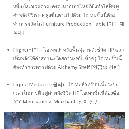
หนึ่ง ยิ่งเลเวลตัวละครสูงมากเท่าไหร่ ก็ยิ่งทำให้ฟื้นฟู
ค่าพลังชีวิต HP สูงขึ้นตามไปด้วย ไอเทมชิ้นนี้ต้อง
ทำการผลิตใน Furniture Production Table [가구 제
작대]
Flight (비약) - ไอเทมสำหรับฟื้นฟูค่าพลังชีวิต HP และ
เพิ่มพลังให้ค่าสถานะใดสถานะหนึ่งชั่วครู่ ไอเทมชิ้นนี้
ต้องทำการคราฟด้วย Alchemy Shelf [연금술 선반]
Liquid Medicine (물약) - ไอเทมสำหรับบเพิ่มระยะ
เวลาในการฟื้นฟูค่าพลังชีวิต HP ไอเทมชิ้นนี้ต้องซื้อ
จาก Merchandise Merchant [잡화 상인]