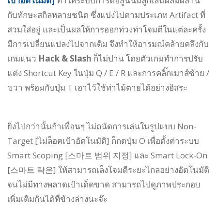
เป้าอัตโนมัติ]
ทำให้ระบบการต่อสู้นั้นมีลูกเล่นผสมผสาน
กับทักษะสกิลหลายชนิด ซึ่งแบ่งไปตามประเภท Artifact ที่
สวมใส่อยู่ และเป็นผลให้การออกท่วงท่าโจมตีในแต่ละครั้ง
มีการเปลี่ยนแปลงไปจากเดิม จึงทำให้อารมณ์คล้ายคลึงกับ
เกมแนว
Hack & Slash
ก็ไม่ปาน โดยตัวเกมทำการปรับ
แต่ง Shortcut Key ในปุ่ม Q / E / R และการคลิ๊กเมาส์ซ้าย /
ขวา พร้อมกับปุ่ม T เอาไว้ใช้ท่าไม้ตายได้อย่างอิสระ
ยิ่งไปกว่านั้นถ้าเพื่อนๆ ไม่ถนัดการเล่นในรูปแบบ Non-
Target [ไม่ล็อคเป้าอัตโนมัติ] ก็กดปุ่ม O เพื่อตั้งค่าระบบ
Smart Scoping [스마트 범위 지정] และ Smart Lock-On
[스마트 락온] ให้สามารถเล็งโจมตีระยะไกลอย่างอัตโนมัติ
จนไม่มีทางพลาดเป้าเด็ดขาด สามารถไปดูภาพประกอบ
เพิ่มเติมกันได้ที่ข้างล่างนะจ๊ะ