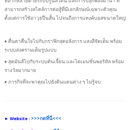
หลากหลายด้วยระบบรูนสโตน และการปลุกพลังมานา ที่
สามารถสร้างสไตล์การต่อสู้ที่มีเอกลักษณ์เฉพาะตัวคุณ
ตั้งแต่การใช้อาวุธปืนสั้น ไปจนถึงการแทงค์บอสขนาดใหญ่
♦ ตื่นตาตื่นใจไปกับกราฟิกสุดอลังการ แสงสีจัดเต็ม พร้อม
ระบบสงครามเต็มรูปแบบ
♦ สุดมันส์ไปกับระบบดันเจี้ยน และไดเมนชั่นพอร์ทัล พร้อม
รางวัลมากมาย
♦ ภารกิจที่จะพาคุณไปยังดินแดนต่าง ๆ ไม่รู้จบ
>>>กดที่นี่<<<
► Website :