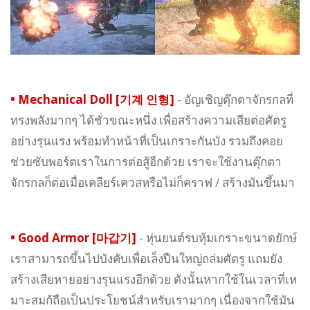
•
Mechanical Doll [기계 인형]
- อัญเชิญตุ๊กตาจักรกลที่
ทรงพลังมากๆ ได้ชั่วขณะหนึ่ง เพื่อสร้างความเสียต่อศัตรู
อย่างรุนแรง พร้อมทำหน้าที่เป็นเกราะกันบัง รวมถึงคอย
ช่วยซับพอร์ตเราในการต่อสู้อีกด้วย เราจะใช้งานตุ๊กตา
จักรกลก็ต่อเมื่อเคลียร์เควสหรือไม่ก็คราฟ / สร้างมันขึ้นมา
•
Good Armor [마갑기]
- หุ่นยนต์รบหุ้มเกราะขนาดยักษ์
เราสามารถขึ้นไปบังคับเพื่อเล็งปืนใหญ่ถล่มศัตรู แถมยัง
สร้างเสียหายอย่างรุนแรงอีกด้วย ดังนั้นหากใช้ในเวลาที่เห
มาะสมก้ถือเป็นประโยชน์สำหรับเรามากๆ เนื่องจากใช้มัน