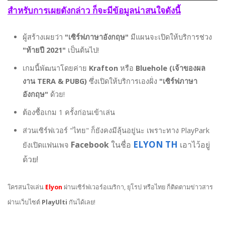
สำหรับการเผยดังกล่าว ก็จะมีข้อมูลน่าสนใจดังนี้
ผู้สร้างเผยว่า
"เซิร์ฟภาษาอังกฤษ"
มีแผนจะเปิดให้บริการช่วง
"ท้ายปี 2021"
เป็นต้นไป!
เกมนี้พัฒนาโดยค่าย
Krafton
หรือ
Bluehole (เจ้าของผล
งาน TERA & PUBG)
ซึ่งเปิดให้บริการเองฝั่ง
"เซิร์ฟภาษา
อังกฤษ"
ด้วย!
ต้องซื้อเกม 1 ครั้งก่อนเข้าเล่น
ส่วนเซิร์ฟเวอร์ "ไทย" ก็ยังคงมีลุ้นอยู่นะ เพราะทาง PlayPark
ELYON TH
Facebook
ในชื่อ
เอาไว้อยู่
ยังเปิดแฟนเพจ
ด้วย!
ใครสนใจเล่น
Elyon
ผ่านเซิร์ฟเวอร์อเมริกา, ยุโรป หรือไทย ก็ติดตามข่าวสาร
ผ่านเว็บไซต์
PlayUlti
กันได้เลย!