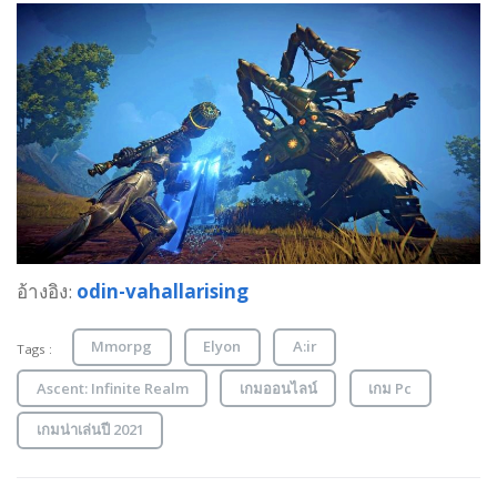
อ้างอิง:
odin-vahallarising
Mmorpg
Elyon
A:ir
Tags :
Ascent: Infinite Realm
เกมออนไลน์
เกม Pc
เกมน่าเล่นปี 2021