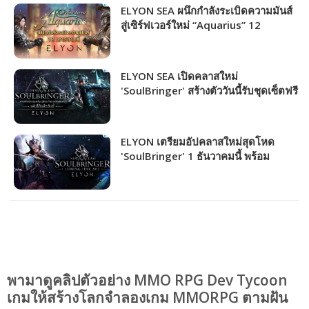
ELYON SEA ผนึกกำลังระเบิดความมันส์
สู่เซิร์ฟเวอร์ใหม่ “Aquarius” 12
มกราคมนี้!
ELYON SEA เปิดคลาสใหม่
'SoulBringer' สร้างตัววันนี้รับชุดเซ็ตฟรี
พร้อมกิจกรรมมันส์จัดเต็มตลอดทั้งเดือน!
ELYON เตรียมอัปคลาสใหม่สุดโหด
'SoulBringer' 1 ธันวาคมนี้ พร้อม
กิจกรรมต้อนรับเพียบ!
พามาดูคลิปตัวอย่าง MMO RPG Dev Tycoon
เกมให้สร้างโลกจำลองเกม MMORPG ตามฝัน