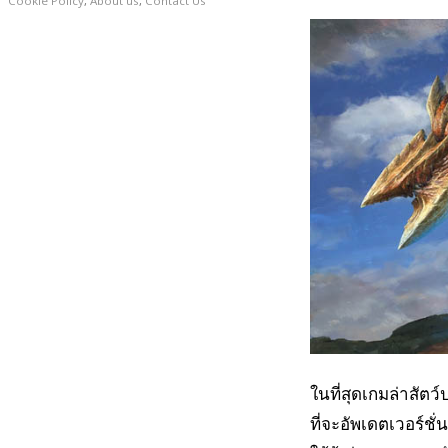
Cookie Policy
,
About us
,
Contact Us
ในที่สุดเกมล่าสัตว
ที่จะอัพเดตเวอร์ชั