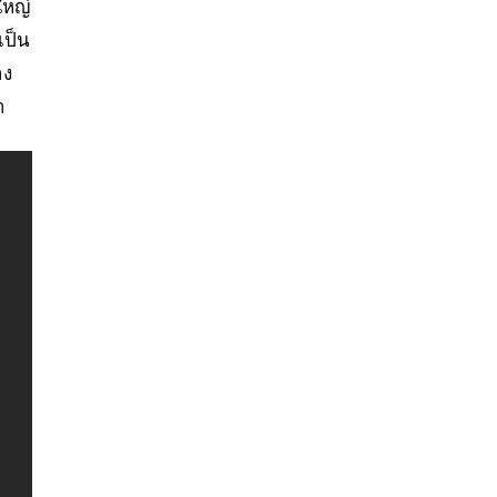
ใหญ่
เป็น
าง
า