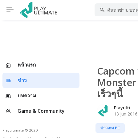
หน้าแรก
Capcom ป
Monster 
ข่าว
เร็วๆนี้
บทความ
Playulti
Game & Community
13 Jun 2016
ข่าวเกม PC
Playultimate © 2020