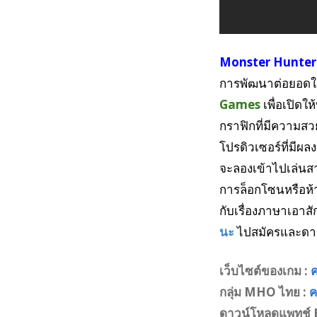
Monster Hunter
การพัฒนาต่อยอดให
Games
เพื่อเปิดใ
กราฟิกที่มีความส
โปรดิวเซอร์ที่มีผ
จะลองเข้าไปเล่นสาม
การล็อกโซนหรือห้าม
กับเรื่องภาษาเอาส
นะ
ไปสมัครและดาว
เว็บไซต์ของเกม :
ค
กลุ่ม MHO ไทย :
ค
ดาวน์โหลดแพทช์ ENG