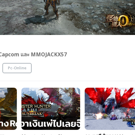
al Capcom และ MMOJACKX57
Pc-Online