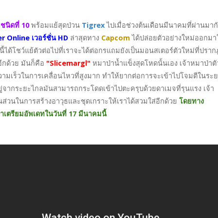
ชนิดที่ 10
พร้อมแย้สุดป่วน
Tigrex
ไปเมื่อช่วงต้นเดือนมีนาคมที่ผ่านมาก
Online เวอร์ชั่น HD
ล่าสุดทาง
Capcom
ได้ปล่อยตัวอย่างใหม่ออกมาใ
นี้ได้โชว์แย้ตัวต่อไปที่เราจะได้ต่อกรแถมยังเป็นมอนสเตอร์ตัวใหม่ที่ปราก
กด้วย มันก็คือ
"Slicemargl"
หมาป่าน้ำแข็งสุดโหดนั้นเอง เจ้าหมาป่าตัวน
วามเร็วในการเคลื่อนไหวที่สูงมาก ทำให้ยากต่อการจะเข้าไปโจมตีในระ
ที่อยู่จากระยะไกลมันสามารถกระโดดเข้าไปตะครุบด้วยดาเมจที่รุนแรง เจ้า
ิ้นส่วนในการสร้างอาวุธและชุดเกราะให้เราได้สวมใส่อีกด้วย
โดยทาง
ตรียมอัพเดทในวันที่ 17 มีนาคมนี้