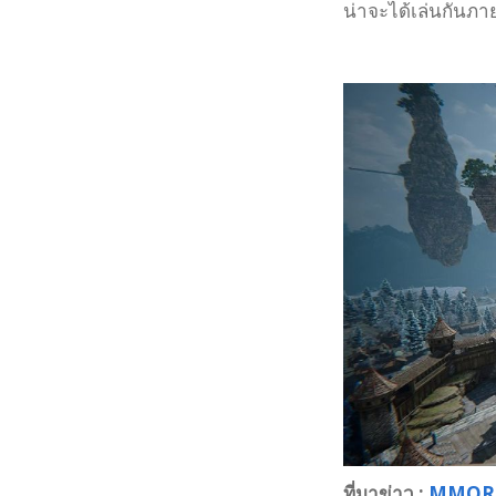
น่าจะได้เล่นกันภา
ที่มาข่าว :
MMORP