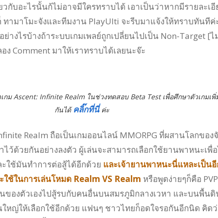
ี่ยวกับอะไรนั้นก้ไม่อาจมีใครทราบได้ เอาเป็นว่าหากมีรายละเอ
ล่ะก็ ทามาโมะจังและทีมงาน PlayUlti จะรีบมาแจ้งให้ทราบทันทีค่
ห็นอย่างไรบ้างถ้าระบบเกมเพลย์ถูกเปลี่ยนไปเป็น Non-Target [ไม
] ลอง Comment มาให้เราทราบได้เลยนะจ๊ะ
ิวเกม
Ascent: Infinite Realm
ในช่วงทดสอบ Beta Test เพื่อศึกษาตัวเกมเพิ่
คลิ๊กที่นี่
กันได้
ค่ะ
 Infinite Realm ถือเป็นเกมออนไลน์ MMORPG ที่ผสานโลกของจ
ไว้ด้วยกันอย่างลงตัว ผู้เล่นจะสามารถเลือกใช้ยานพาหนะเพื่
ะใช้มันทำการต่อสู้ได้อีกด้วย
และเจ้ายานพาหนะนี่แหละเป็นอี
่จะใช้ในการเล่นโหมด Realm VS Realm
หรือพูดง่ายๆก็คือ PVP 
บยานของตัวเองไปสู้รบกับคนอื่นบนสมรภูมิกลางเวหา และบนพื้นดิ
ปืนใหญ่ให้เลือกใช้อีกด้วย แฟนๆ ชาวไทยก็อดใจรอกันอีกนิด คิดว