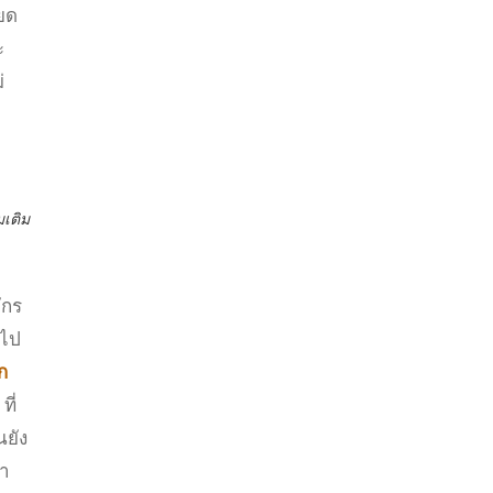
ียด
ะ
่
มเติม
ักร
อไป
ก
ที่
นยัง
่า