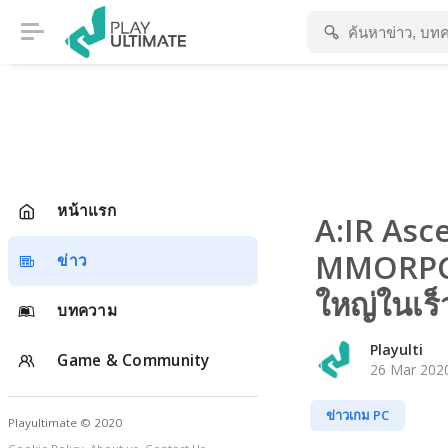
หน้าแรก
A:IR Asc
MMORPG ป
ข่าว
ใหญ่ในเร็ว
บทความ
Playulti
Game & Community
26 Mar 2020
ข่าวเกม PC
Playultimate © 2020