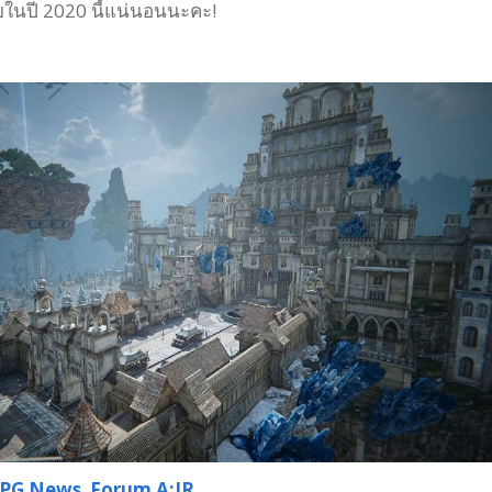
ยในปี 2020 นี้แน่นอนนะคะ!
G News
,
Forum A:IR