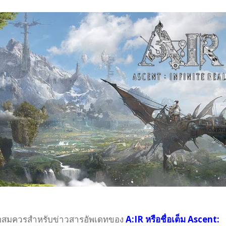
สมควรสำหรับข่าวสารอัพเดทของ
A:IR หรือชื่อเต็ม Ascent: