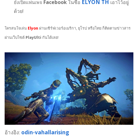
ELYON TH
Facebook
ในชื่อ
เอาไว้อยู่
ยังเปิดแฟนเพจ
ด้วย!
ใครสนใจเล่น
Elyon
ผ่านเซิร์ฟเวอร์อเมริกา, ยุโรป หรือไทย ก็ติดตามข่าวสาร
ผ่านเว็บไซต์
PlayUlti
กันได้เลย!
อ้างอิง:
odin-vahallarising