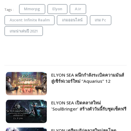
Mmorpg
Elyon
A:ir
Tags :
Ascent: Infinite Realm
เกมออนไลน์
เกม Pc
เกมน่าเล่นปี 2021
ELYON SEA ผนึกกำลังระเบิดความมันส์
สู่เซิร์ฟเวอร์ใหม่ “Aquarius” 12
มกราคมนี้!
ELYON SEA เปิดคลาสใหม่
'SoulBringer' สร้างตัววันนี้รับชุดเซ็ตฟรี
พร้อมกิจกรรมมันส์จัดเต็มตลอดทั้งเดือน!
ELYON เตรียมอัปคลาสใหม่สุดโหด