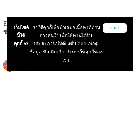
Elyon (หรือ A:IR) เกมออนไลน์ MMORPG เผย
เว็บไซต์
เราใช้คุกกี้เพื่อนำเสนอเนื้อหาที่ท่าน
ตกลง
ช่วงเปิดให้บริการ "เซิร์ฟภาษาอังกฤษ"!!!
นี้ใช้
อาจสนใจ เพื่อให้ท่านได้รับ
คุกกี้ 🍪
ประสบการณ์ที่ดียิ่งขึ้น
คลิก
เพื่อดู
ข้อมูลเพิ่มเติมเกี่ยวกับการใช้คุกกี้ของ
เรา
Siryee
12 Apr 2021, 23:13:00
ข่าวเกม PC
บทความแนะนำเกม
ข่าวเกมนอก
ข่าวเกมออนไลน์