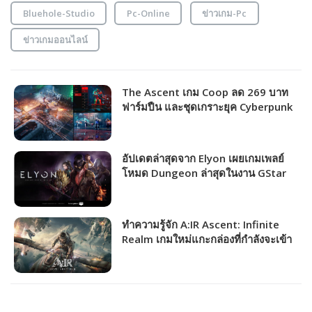
Bluehole-Studio
Pc-Online
ข่าวเกม-Pc
ข่าวเกมออนไลน์
The Ascent เกม Coop ลด 269 บาท
ฟาร์มปืน และชุดเกราะยุค Cyberpunk
แล้วไปถล่มศัตรู!!!
อัปเดตล่าสุดจาก Elyon เผยเกมเพลย์
โหมด Dungeon ล่าสุดในงาน GStar
2020
ทำความรู้จัก A:IR Ascent: Infinite
Realm เกมใหม่แกะกล่องที่กำลังจะเข้า
ไทยโดย Playpark