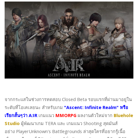
จากกระแสในช่วงการทดสอบ Closed Beta รอบแรกที่ผ่านมาอยู่ใน
ระดับที่โอเคเลยนะ สำหรับเกม
"Ascent: Infinite Realm" หรือ
เรียกสั้นๆว่า A:IR
เกมแนว
MMORPG
ผลงานตัวใหม่จาก
Bluehole
Studio
ผู้พัฒนาเกม TERA และ เกมแนว Shooting สุดมันส์
อย่าง PlayerUnknown's Battlegrounds ล่าสุดใครที่อยากรู้เนื้อ