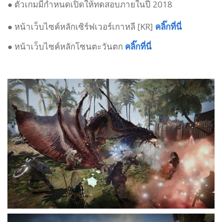
● ตัวเกมมีกำหนดเปิดให้ทดสอบภายในปี 2018
● หน้าเว็บไซค์หลักเซิร์ฟเวอร์เกาหลี [KR]
คลิ๊กที่นี่
● หน้าเว็บไซค์หลักโซนตะวันตก
คลิ๊กที่นี่