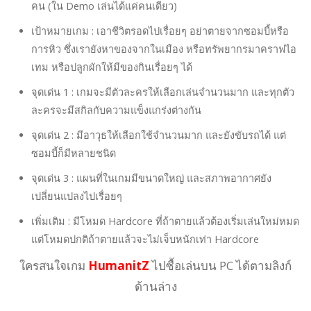
คน (ใน Demo เล่นได้แค่คนเดียว)
เป้าหมายเกม : เอาชีวิตรอดไปเรื่อยๆ อย่าตายจากซอมบี้หรือ
การหิว ซึ่งเรายังหาของจากในเมือง หรือทรัพยากรมาคราฟไอ
เทม หรือปลูกผักให้มีของกินเรื่อยๆ ได้
จุดเด่น 1 : เกมจะมีตัวละครให้เลือกเล่นจำนวนมาก และทุกตัว
ละครจะมีสกิลกับความแข็งแกร่งต่างกัน
จุดเด่น 2 : มีอาวุธให้เลือกใช้จำนวนมาก และยังขับรถได้ แต่
ซอมบี้ก็มีหลายชนิด
จุดเด่น 3 : แผนที่ในเกมมีขนาดใหญ่ และสภาพอากาศยัง
เปลี่ยนแปลงไปเรื่อยๆ
เพิ่มเติม : มีโหมด Hardcore ที่ถ้าตายแล้วต้องเริ่มเล่นใหม่หมด
แต่โหมดปกติถ้าตายแล้วจะไม่เจ็บหนักเท่า Hardcore
ใครสนใจเกม
HumanitZ
ไปซื้อเล่นบน PC ได้ตามลิงก์
ด้านล่าง