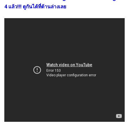
4 แล้ว!!! ดูกันได้ที่ด้านล่างเลย