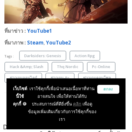
ที่มาข่าว :
YouTube1
ที่มาภาพ :
Steam
,
YouTube2
Darksiders: Genesis
Action Rpg
Tags :
Hack &Amp; Slash
Thq Nordic
Pc-Online
ข่าวเกมออนไลน์
ข่าวเกม-Pc
ข่าวเกมคอนโซล
เว็บไซต์
เราใช้คุกกี้เพื่อนำเสนอเนื้อหาที่ท่าน
ตกลง
นี้ใช้
อาจสนใจ เพื่อให้ท่านได้รับ
คุกกี้ 🍪
ประสบการณ์ที่ดียิ่งขึ้น
คลิก
เพื่อดู
ข้อมูลเพิ่มเติมเกี่ยวกับการใช้คุกกี้ของ
เรา
Darksiders Genesis เกมออนไลน์ Co-Op