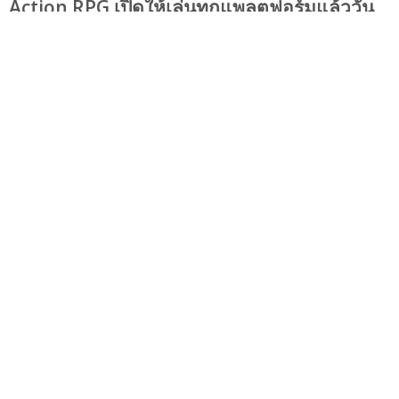
Action RPG เปิดให้เล่นทุกแพลตฟอร์มแล้ววัน
นี้!
Playulti
14 Feb 2020, 18:06:00
ข่าวเกม PC