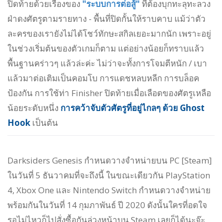
ปิดท้ายด้วยเรื่องของ
"ระบบการต่อสู้"
ที่ต้องบุกทะลุทะลวง
ฝ่าดงศัตรูตามรายทาง - พื้นที่ปิดกั้นให้ราบคาบ แม้ว่าตัว
ละครของเรายังไม่ได้โชว์ทักษะสกิลเยอะมากนัก เพราะอยู่
ในช่วงเริ่มต้นของตัวเกมก็ตาม แต่อย่างน้อยก็ทราบแล้ว
พื้นฐานคร่าวๆ แล้วล่ะค่ะ ไม่ว่าจะทั้งการโจมตีหนัก / เบา
แล้วมาต่อเติมเป็นคอมโบ การแดชหลบหลีก การบล็อค
ป้องกัน การใช้ท่า Finisher ปิดท้ายเมื่อเลือดของศัตรูเหลือ
น้อยระดับหนึ่ง
การคว้าจับตัวศัตรูที่อยู่ไกลๆ ด้วย Ghost
Hook
เป็นต้น
Darksiders Genesis กำหนดวางจำหน่ายบน PC [Steam]
ในวันที่ 5 ธันวาคมที่จะถึงนี้ ในขณะเดียวกัน PlayStation
4, Xbox One และ Nintendo Switch กำหนดวางจำหน่าย
พร้อมกันในวันที่ 14 กุมภาพันธ์ ปี 2020 ดังนั้นใครที่อดใจ
รอไม่ไหวก็ไปสั่งซื้อกันล่วงหน้าบน Steam เลยก็ได้นะจ๊ะ