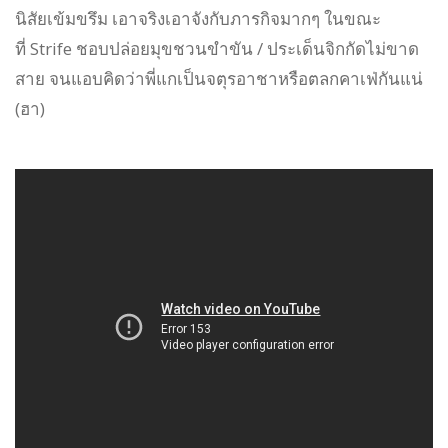
นิสัยเข้มขรึม เอาจริงเอาจังกับภารกิจมากๆ ในขณะ
ที่ Strife ชอบปล่อยมุขชวนขำขัน / ประเด็นจิกกัดไม่ขาด
สาย จนแอบคิดว่าพี่แกเป็นจตุรอาชาหรือตลกคาเฟ่กันแน่
(ฮา)