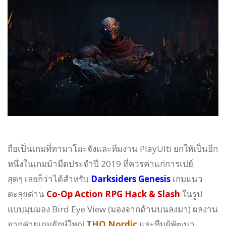
ถือเป็นเกมที่ทามาโมะจังและทีมงาน PlayUlti ยกให้เป็นอีก
หนึ่งในเกมม้ามืดประจำปี 2019 ที่ควรค่าแก่การเปย์
สุดๆ เลยก็ว่าได้สำหรับ
Darksiders Genesis
เกมแนว
ตะลุยด่าน
Co-Op Action RPG Hack & Slash
ในรูป
แบบมุมมอง Bird Eye View (มองจากด้านบนลงมา) ผลงาน
จากค่ายเกมยักษ์ใหญ่
THQ Nordic
และทีมผู้พัฒนา