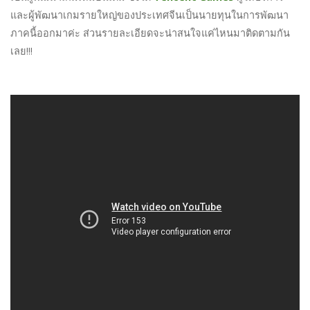
และผู้พัฒนาเกมรายใหญ่ของประเทศจีนเป็นนายทุนในการพัฒนา
ภาคนี้ออกมาค่ะ ส่วนรายละเอียดจะน่าสนใจแค่ไหนมาติดตามกัน
เลย!!!