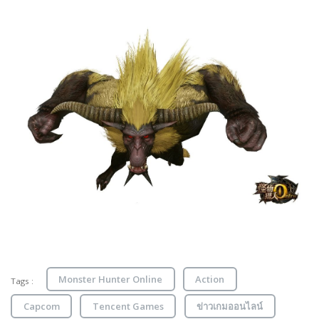
Monster Hunter Online
Action
Tags :
Capcom
Tencent Games
ข่าวเกมออนไลน์