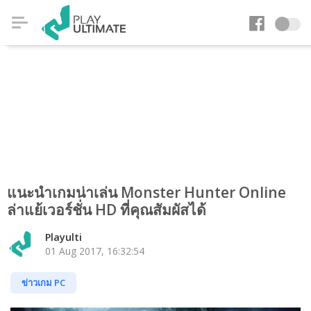
แนะนำเกมน่าเล่น Monster Hunter Online
ล่าแย้เวอร์ชั่น HD ที่คุณสัมผัสได้
Playulti
01 Aug 2017, 16:32:54
ข่าวเกม PC