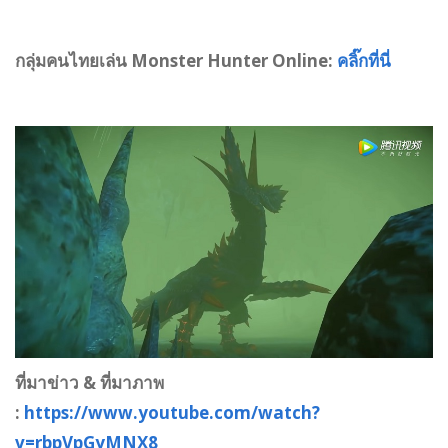
กลุ่มคนไทยเล่น Monster Hunter Online:
คลิ๊กที่นี่
ที่มาข่าว & ที่มาภาพ
:
https://www.youtube.com/watch?
v=rbpVpGyMNX8