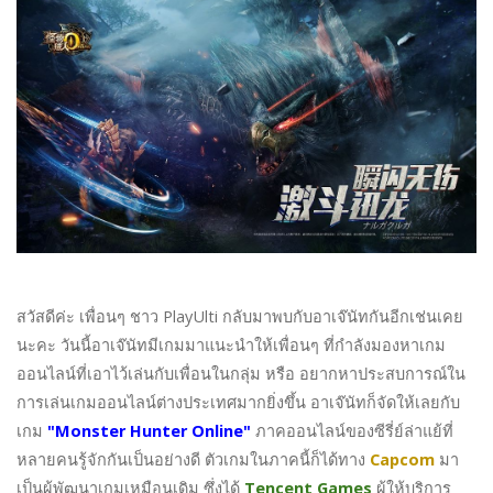
สวัสดีค่ะ เพื่อนๆ ชาว PlayUlti กลับมาพบกับอาเจ๊นัทกันอีกเช่นเคย
นะคะ วันนี้อาเจ๊นัทมีเกมมาแนะนำให้เพื่อนๆ ที่กำลังมองหาเกม
ออนไลน์ที่เอาไว้เล่นกับเพื่อนในกลุ่ม หรือ อยากหาประสบการณ์ใน
การเล่นเกมออนไลน์ต่างประเทศมากยิ่งขึ้น อาเจ๊นัทก็จัดให้เลยกับ
เกม
"Monster Hunter Online"
ภาคออนไลน์ของซีรี่ย์ล่าแย้ที่
หลายคนรู้จักกันเป็นอย่างดี ตัวเกมในภาคนี้ก็ได้ทาง
Capcom
มา
เป็นผู้พัฒนาเกมเหมือนเดิม ซึ่งได้
Tencent Games
ผู้ให้บริการ