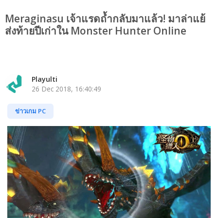
Meraginasu เจ้าแรดถ้ำกลับมาแล้ว! มาล่าแย้
ส่งท้ายปีเก่าใน Monster Hunter Online
Playulti
26 Dec 2018, 16:40:49
ข่าวเกม PC