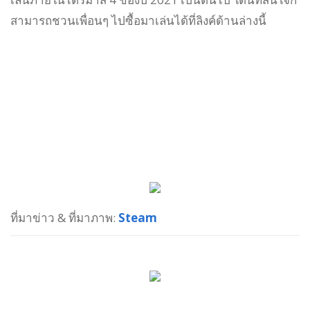
สามารถชวนเพื่อนๆ ไปซื้อมาเล่นได้ที่ลิงค์ด้านล่างนี้
ที่มาข่าว & ที่มาภาพ:
Steam