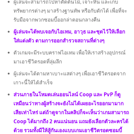
ผู้เล่นจะสามารถไปหาตัดต้นไม้, เจาะหิน และเก็บ
ทรัพยากรต่างๆ มาสร้างฐานทัพ หรือกับดักได้ เพื่อที่จะ
รับมือจากพวกซอมบี้ออกล่าตอนกลางคืน
ผู้เล่นจะได้พบเจอกับไอเทม, อาวุธ และชุดไว้ให้เลือก
ใส่แต่งตัว ตามการออกสำรวจสถานที่ต่างๆ
ตัวเกมจะมีระบบคราฟไอเทม เพื่อให้เราสร้างอุปกรณ์
มาเอาชีวิตรอดที่ลุ่มลึก
ผู้เล่นจะได้ตามหาเบาะแสต่างๆ เพื่อเอาชีวิตรอดจาก
เกาะนี้ให้ได้สำเร็จ
ส่วนภายในโหมดเล่นออนไลน์ Coop และ PvP ก็ดู
เหมือนว่าทางผู้สร้างจะยังไม่ได้เผยอะไรออกมามาก
เสียเท่าไหร่ แต่ถ้าดูจากในคลิปก็จะเห็นว่าเกมสามารถ
Coop ได้มากถึง 2 คนแน่นอน แถมยังเลือกตัวละครได้
ด้วย รวมทั้งมีให้สู้กันเองแบบเกมเอาชีวิตรอดซอมบี้