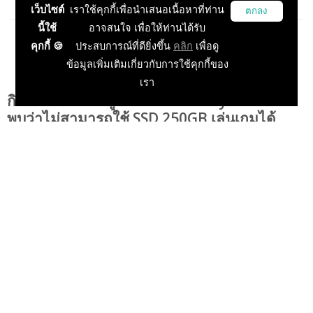
เว็บไซต์
เราใช้คุกกี้เพื่อนำเสนอเนื้อหาที่ท่าน
ตกลง
นี้ใช้
อาจสนใจ เพื่อให้ท่านได้รับ
คุกกี้ 🍪
ประสบการณ์ที่ดียิ่งขึ้น
คลิก
เพื่อดู
ข้อมูลเพิ่มเติมเกี่ยวกับการใช้คุกกี้ของ
เรา
กินเยอะไปไหน! ผู้เล่น Call Of Duty: Warzone
พบว่าไม่สามารถใช้ SSD 250GB เล่นเกมได้
แล้ว
Playulti
04 Oct 2020, 14:13:01
ข่าวเกม PC