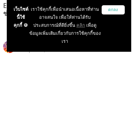
Elyon (หรือ A:IR) เกมออนไลน์ MMORPG เผย
เว็บไซต์
เราใช้คุกกี้เพื่อนำเสนอเนื้อหาที่ท่าน
ตกลง
ช่วงเปิดให้บริการ "เซิร์ฟภาษาอังกฤษ"!!!
นี้ใช้
อาจสนใจ เพื่อให้ท่านได้รับ
คุกกี้ 🍪
ประสบการณ์ที่ดียิ่งขึ้น
คลิก
เพื่อดู
ข้อมูลเพิ่มเติมเกี่ยวกับการใช้คุกกี้ของ
เรา
Siryee
12 Apr 2021, 23:13:00
ข่าวเกม PC
บทความแนะนำเกม
ข่าวเกมนอก
ข่าวเกมออนไลน์