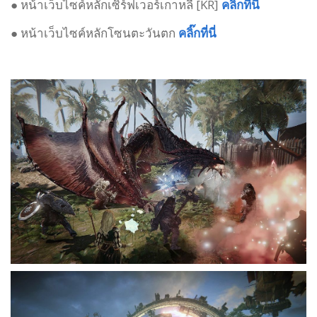
● หน้าเว็บไซค์หลักเซิร์ฟเวอร์เกาหลี [KR]
คลิ๊กที่นี่
● หน้าเว็บไซค์หลักโซนตะวันตก
คลิ๊กที่นี่