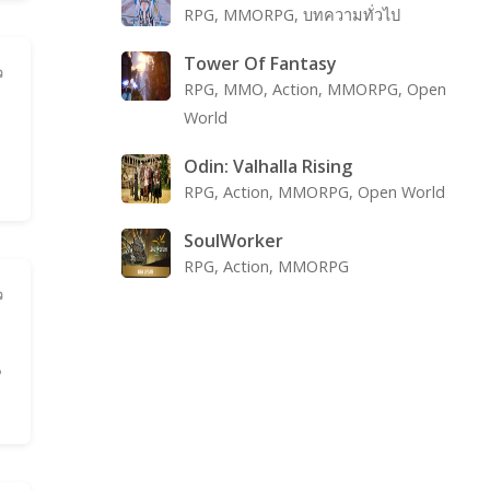
RPG, MMORPG, บทความทั่วไป
Tower Of Fantasy
ว
RPG, MMO, Action, MMORPG, Open
World
d
Odin: Valhalla Rising
RPG, Action, MMORPG, Open World
SoulWorker
RPG, Action, MMORPG
ว
น